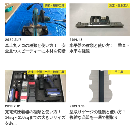
切断・研磨工具
測定・計測工具
2020.3.17
2019.1.3
卓上丸ノコの種類と使い方！ 安
水平器の種類と使い方！ 垂直・
全且つスピーディーに木材を切断
水平を確認
冷凍・空調・空圧・油圧工具
手工具
2018.7.12
2019.9.16
充電式圧着器の種類と使い方！
型取りゲージの種類と使い方！
14sq～250sqまでの大きいサイズ
複雑な凸凹を一瞬で型取り
をあ…