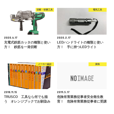
切断・研磨工具
電気工具
2020.6.17
2020.2.17
充電式鉄筋カッタの種類と使い
LEDハンドライトの種類と使い
方！ 鉄筋を一発切断
方！ 手に持つLEDライト
メーカー紹介
資格
2018.11.15
2019.5.17
TRUSCO 工具なら何でも揃
危険有害業務従事者安全衛生教
う オレンジブックでお馴染み
育！ 危険有害業務従事者に受講