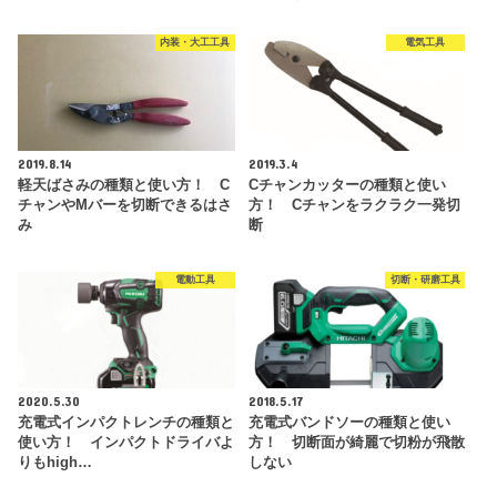
内装・大工工具
電気工具
2019.8.14
2019.3.4
軽天ばさみの種類と使い方！ C
Cチャンカッターの種類と使い
チャンやMバーを切断できるはさ
方！ Cチャンをラクラク一発切
み
断
電動工具
切断・研磨工具
2020.5.30
2018.5.17
充電式インパクトレンチの種類と
充電式バンドソーの種類と使い
使い方！ インパクトドライバよ
方！ 切断面が綺麗で切粉が飛散
りもhigh…
しない