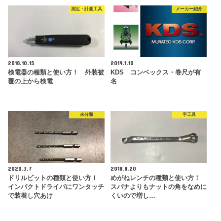
測定・計測工具
メーカー紹介
2018.10.15
2019.1.10
検電器の種類と使い方！ 外装被
KDS コンベックス・巻尺が有
覆の上から検電
名
未分類
手工具
2020.3.7
2018.8.20
ドリルビットの種類と使い方！
めがねレンチの種類と使い方！
インパクトドライバにワンタッチ
スパナよりもナットの角をなめに
で装着し穴あけ
くいので増し…