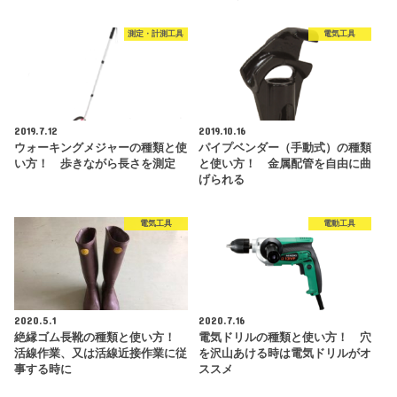
測定・計測工具
電気工具
2019.7.12
2019.10.16
ウォーキングメジャーの種類と使
パイプベンダー（手動式）の種類
い方！ 歩きながら長さを測定
と使い方！ 金属配管を自由に曲
げられる
電気工具
電動工具
2020.5.1
2020.7.16
絶縁ゴム長靴の種類と使い方！
電気ドリルの種類と使い方！ 穴
活線作業、又は活線近接作業に従
を沢山あける時は電気ドリルがオ
事する時に
ススメ