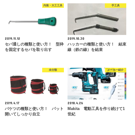
内装・大工工具
手工具
2019.11.12
2019.10.30
セパ通しの種類と使い方！ 型枠
ハッカーの種類と使い方！ 結束
を固定するセパを取り出す
線（鉄の線）を結束
未分類
メーカー紹介
2019.4.17
2018.4.26
バケツの種類と使い方！ パット
Makita 電動工具を作り続けて1
開いてしっかり自立
世紀