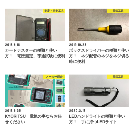
測定・計測工具
電気工具
2018.6.18
2019.10.25
カードテスターの種類と使い
ボックスドライバーの種類と使い
方！ 電圧測定、導通試験に便利
方！ ネジ配管のネジをネジ切る
時に便利
メーカー紹介
電気工具
2018.6.25
2020.2.17
KYORITSU 電気の事ならお任
LEDハンドライトの種類と使い
せください
方！ 手に持つLEDライト