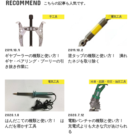
RECOMMEND
こちらの記事も人気です。
手工具
電気工具
2019.10.9
2019.10.2
ギヤプーラーの種類と使い方！
逆タップの種類と使い方！ 潰れ
ギヤ・ベアリング・プーリーの引
たネジを取り除く
き抜き作業に
電気工具
冷凍・空調・空圧・油圧工具
2020.1.8
2020.7.12
はんだこての種類と使い方！ は
電動パンチャの種類と使い方！
んだを溶かす工具
充電式よりも大きな穴があけられ
る