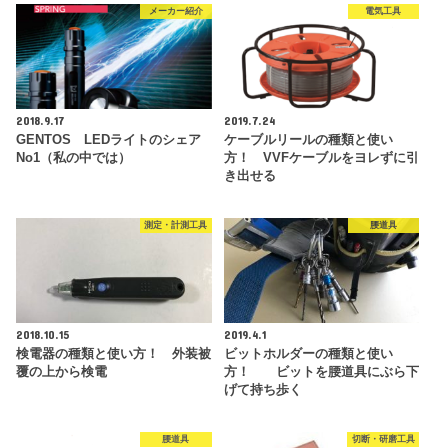
メーカー紹介
電気工具
2018.9.17
2019.7.24
GENTOS LEDライトのシェア
ケーブルリールの種類と使い
No1（私の中では）
方！ VVFケーブルをヨレずに引
き出せる
測定・計測工具
腰道具
2018.10.15
2019.4.1
検電器の種類と使い方！ 外装被
ビットホルダーの種類と使い
覆の上から検電
方！ ビットを腰道具にぶら下
げて持ち歩く
腰道具
切断・研磨工具