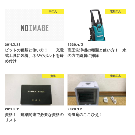
手工具
電動工具
2019.3.25
2020.4.13
ビットの種類と使い方！ 充電
高圧洗浄機の種類と使い方！ 水
式工具に装着、ネジやボルトを締
の力で綺麗に掃除
め付け
資格
電動工具
2019.5.13
2020.9.2
資格！ 建築関連で必要な資格の
冷風扇のここひえ！
リスト