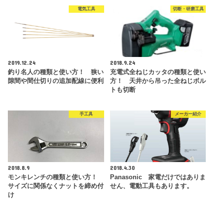
電気工具
切断・研磨工具
2019.12.24
2018.9.24
釣り名人の種類と使い方！ 狭い
充電式全ねじカッタの種類と使い
隙間や間仕切りの追加配線に便利
方！ 天井から吊った全ねじボル
トも切断
手工具
メーカー紹介
2018.8.9
2018.4.30
モンキレンチの種類と使い方！
Panasonic 家電だけではありま
サイズに関係なくナットを締め付
せん、電動工具もあります。
け