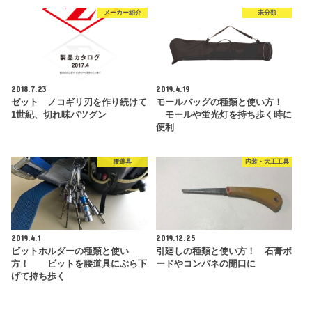
メーカー紹介
未分類
2018.7.23
2019.4.19
ゼット ノコギリ刃を作り続けて
モールバッグの種類と使い方！
1世紀、切れ味バツグン
モールや蛍光灯を持ち歩く時に
便利
腰道具
内装・大工工具
2019.4.1
2019.12.25
ビットホルダーの種類と使い
引廻しの種類と使い方！ 石膏ボ
方！ ビットを腰道具にぶら下
ードやコンパネの開口に
げて持ち歩く