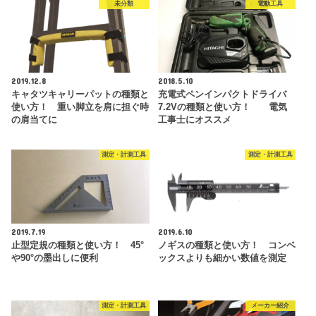
未分類
電動工具
2019.12.8
2018.5.10
キャタツキャリーパットの種類と
充電式ペンインパクトドライバ
使い方！ 重い脚立を肩に担ぐ時
7.2Vの種類と使い方！ 電気
の肩当てに
工事士にオススメ
測定・計測工具
測定・計測工具
2019.7.19
2019.6.10
止型定規の種類と使い方！ 45°
ノギスの種類と使い方！ コンベ
や90°の墨出しに便利
ックスよりも細かい数値を測定
測定・計測工具
メーカー紹介