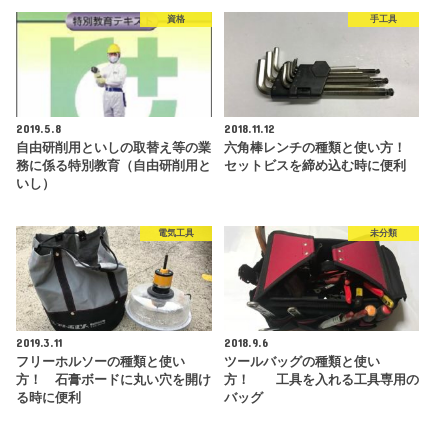
資格
手工具
2019.5.8
2018.11.12
自由研削用といしの取替え等の業
六角棒レンチの種類と使い方！
務に係る特別教育（自由研削用と
セットビスを締め込む時に便利
いし）
電気工具
未分類
2019.3.11
2018.9.6
フリーホルソーの種類と使い
ツールバッグの種類と使い
方！ 石膏ボードに丸い穴を開け
方！ 工具を入れる工具専用の
る時に便利
バッグ