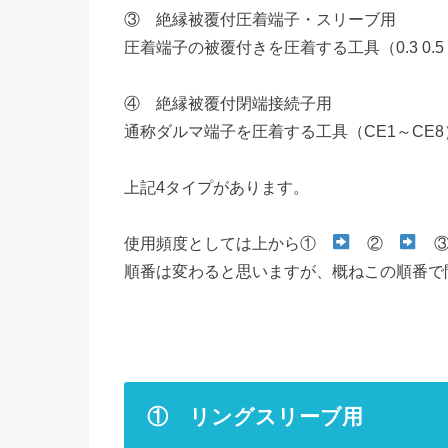
③ 絶縁被覆付圧着端子・スリーブ用
圧着端子の被覆付きを圧着する工具（0.3 0.5・1
④ 絶縁被覆付閉端接続子用
通称ダルマ端子を圧着する工具（CE1～CE8
上記4タイプがあります。
使用頻度としては上から①
②
順番は変わると思いますが、概ねこの順番で
① リングスリーブ用