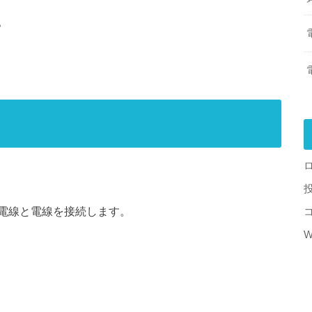
。
電線と電線を接続します。
W